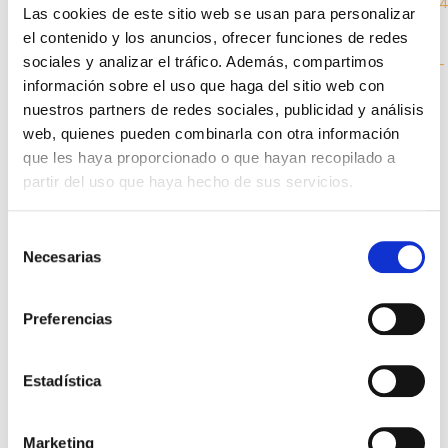
http://support.google.com/chrome/answer/956
Chrome
Las cookies de este sitio web se usan para personalizar
hl=es
el contenido y los anuncios, ofrecer funciones de redes
sociales y analizar el tráfico. Además, compartimos
https://support.microsoft.com/es-es/microsoft-
información sobre el uso que haga del sitio web con
Edge
edge/eliminar-las-cookies-en-microsoft-edge-
63947406-40ac-c3b8-57b9-2a946a29ae09
nuestros partners de redes sociales, publicidad y análisis
web, quienes pueden combinarla con otra información
https://support.microsoft.com/es-
que les haya proporcionado o que hayan recopilado a
Explorer
es/help/278835/how-to-delete-cookie-files-in-
partir del uso que haya hecho de sus servicios.
internet-explorer
https://www.mozilla.org/es-
Selección
Firefox
ES/privacy/websites/#cookies
Necesarias
de
consentimiento
https://support.apple.com/es-
Safari
es/guide/safari/sfri11471/mac
Preferencias
https://help.opera.com/en/latest/security-and-
Opera
privacy/#clearBrowsingData
Estadística
Marketing