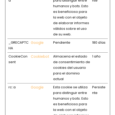
a
para distinguir entre
nte
humanos y bots. Esto
es beneficioso para
la web con el objeto
de elaborar informes
válidos sobre el uso
de su web.
_GRECAPTC
Google
Pendiente
180 días
HA
CookieCon
Cookiebot
Almacena el estado
1 año
sent
de consentimiento de
cookies del usuario
para el dominio
actual
rc::a
Google
Esta cookie se utiliza
Persiste
para distinguir entre
nte
humanos y bots. Esto
es beneficioso para
la web con el objeto