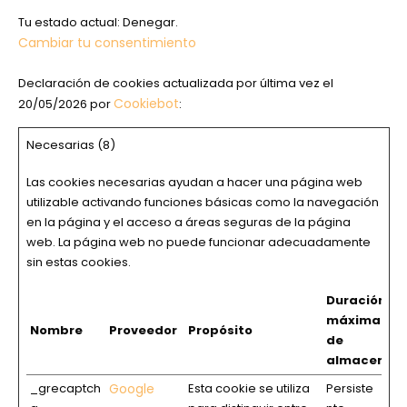
Tu estado actual: Denegar.
Cambiar tu consentimiento
Declaración de cookies actualizada por última vez el
Cookiebot
20/05/2026 por
:
Necesarias (8)
Las cookies necesarias ayudan a hacer una página web
utilizable activando funciones básicas como la navegación
en la página y el acceso a áreas seguras de la página
web. La página web no puede funcionar adecuadamente
sin estas cookies.
Duración
máxima
Nombre
Proveedor
Propósito
de
almacenam
_grecaptch
Google
Esta cookie se utiliza
Persiste