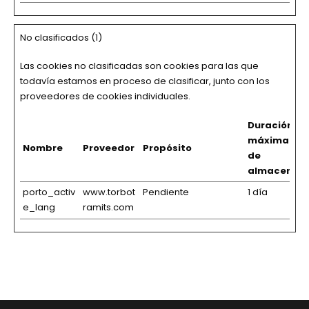
No clasificados (1)
Las cookies no clasificadas son cookies para las que
todavía estamos en proceso de clasificar, junto con los
proveedores de cookies individuales.
Duración
máxima
Nombre
Proveedor
Propósito
de
almacenam
porto_activ
www.torbot
Pendiente
1 día
e_lang
ramits.com