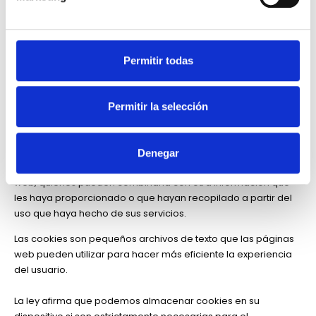
COOKIES CONTROLADAS POR EL
EDITOR
Permitir todas
Esta página web usa cookies. Las cookies de este sitio web se
Permitir la selección
usan para personalizar el contenido y los anuncios, ofrecer
funciones de redes sociales y analizar el tráfico. Además,
compartimos información sobre el uso que haga del sitio web
Denegar
con nuestros partners de redes sociales, publicidad y análisis
web, quienes pueden combinarla con otra información que
les haya proporcionado o que hayan recopilado a partir del
uso que haya hecho de sus servicios.
Las cookies son pequeños archivos de texto que las páginas
web pueden utilizar para hacer más eficiente la experiencia
del usuario.
La ley afirma que podemos almacenar cookies en su