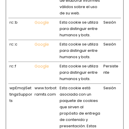
de elaborar informes
válidos sobre el uso
de su web.
rc::b
Google
Esta cookie se utiliza
Sesión
para distinguir entre
humanos y bots.
rc::c
Google
Esta cookie se utiliza
Sesión
para distinguir entre
humanos y bots.
rc::f
Google
Esta cookie se utiliza
Persiste
para distinguir entre
nte
humanos y bots.
wpEmojiSet
www.torbot
Esta cookie está
Sesión
tingsSuppor
ramits.com
asociada con un
ts
paquete de cookies
que sirven al
propósito de entrega
de contenido y
presentación. Estas