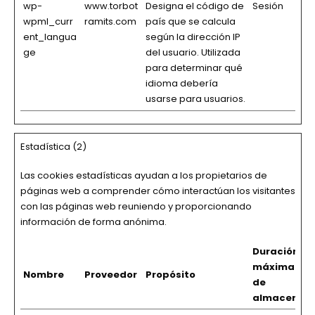
wp-
www.torbot
Designa el código de
Sesión
wpml_curr
ramits.com
país que se calcula
ent_langua
según la dirección IP
ge
del usuario. Utilizada
para determinar qué
idioma debería
usarse para usuarios.
Estadística (2)
Las cookies estadísticas ayudan a los propietarios de
páginas web a comprender cómo interactúan los visitantes
con las páginas web reuniendo y proporcionando
información de forma anónima.
Duración
máxima
Nombre
Proveedor
Propósito
de
almacenam