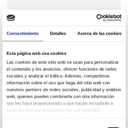
Protección de datos personales
Consentimiento
Detalles
Acerca de las cookies
Utilizaremos sus datos para responder consultas, enviar
comunicaciones comerciales y realizar análisis estadísticos.
Para más información sobre el tratamiento y sus derechos,
Esta página web usa cookies
política de privacidad
consulte la
Las cookies de este sitio web se usan para personalizar
el contenido y los anuncios, ofrecer funciones de redes
Política de Privacidad
He leído y acepto la
.
sociales y analizar el tráfico. Además, compartimos
Acepto el tratamiento de datos para enviar
información sobre el uso que haga del sitio web con
comunicaciones comerciales.
nuestros partners de redes sociales, publicidad y análisis
web, quienes pueden combinarla con otra información
que les haya proporcionado o que hayan recopilado a
partir del uso que haya hecho de sus servicios.
Selección