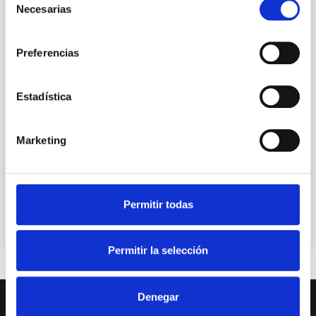
Necesarias
de
Información de contacto
consentimiento
Preferencias
Contáctanos para obtener asistencia
personalizada en tus proyectos de construcción.
Estadística
Teléfono
618 841 159
Marketing
Correo electrónico
estudios@torbotramits.com
Permitir todas
Permitir la selección
Denegar